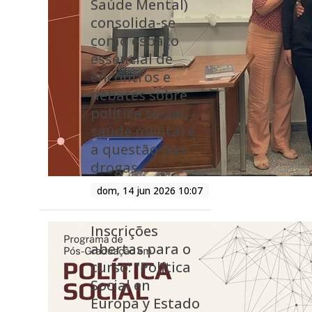
Saúde Mental)
consolida-se
como espaço
essencial de
encontros e
debates sobre
política social,
saúde mental e
a questão das
drogas
dom, 14 jun 2026 10:07
Inscrições
abertas para o
curso: "Política
Social en
Europa y Estado