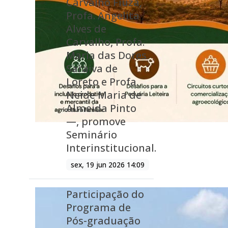
Carvalho Fiuza,
Profa. Angelita
Alves de
Carvalho, Profa.
Maria das Dores
Saraiva de
Loreto e Profa.
Neide Maria de
Almeida Pinto
—, promove
Seminário
Interinstitucional.
sex, 19 jun 2026 14:09
Participação do
Programa de
Pós-graduação