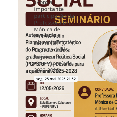
- com a
importante
participação da
Professora Dra.
Mônica de
Castro Maia
Senna (UFF),
Coordenadora
Adjunta na
CAPES (período
2022-2026)
seg, 25 mai 2026 21:52