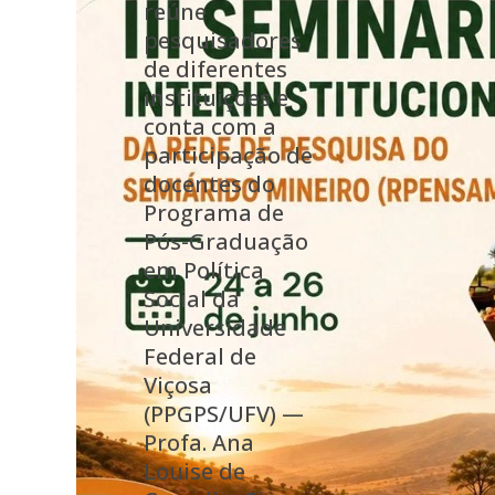
reúne
pesquisadores
de diferentes
instituições e
conta com a
participação de
docentes do
Programa de
Pós-Graduação
em Política
Social da
Universidade
Federal de
Viçosa
(PPGPS/UFV) —
Profa. Ana
Louise de