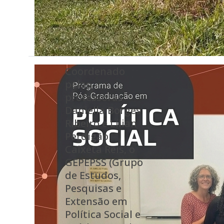
Coordenado
pelas
professoras
Daniella Borges
Ribeiro e Lílian
Perdigão
Caixêta Reis, o
GEPEPSS (Grupo
de Estudos,
Pesquisas e
Extensão em
Política Social e