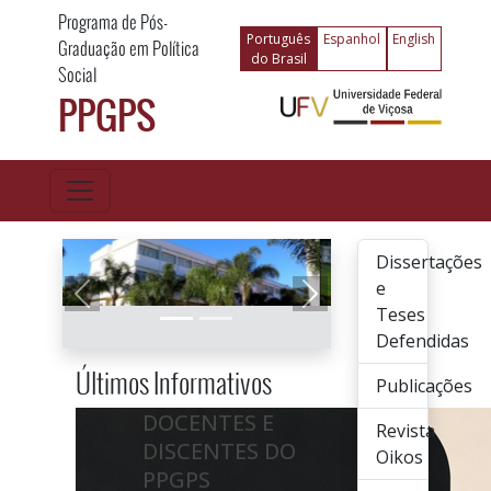
Programa de Pós-
Português
Espanhol
English
Graduação em Política
do Brasil
Social
PPGPS
Dissertações
e
Anterior
Próximo
Teses
Defendidas
Últimos Informativos
Publicações
DOCENTES E
Revista
DISCENTES DO
Oikos
PPGPS