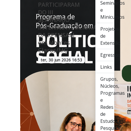
Seminários
PARTICIPARAM
e
DO III
Minicursos
SEMINÁRIO
INTERINSTITUCIONAL
Projetos
DA RPENSAM
de
em Montes
Extensão
Claros/MG
Egressos
ter, 30 jun 2026 16:53
Links
Grupos,
Núcleos,
Programas
e
Redes
de
Estudo,
Pesquisa