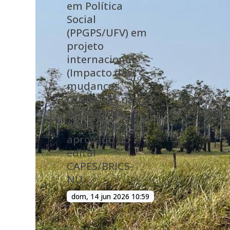
em Política
Social
(PPGPS/UFV) em
projeto
internacional
(Impacto das
mudanças
climáticas na
agricultura
brasileira),
aprovado no
edital
CAPES/BRICS-
NU
dom, 14 jun 2026 10:59