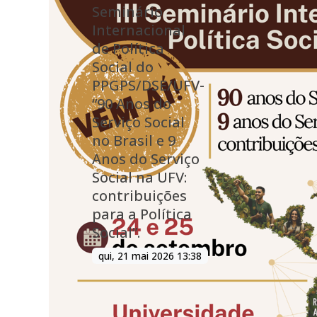
Seminário
Internacional
de Política
Social do
PPGPS/DSE/UFV-
“90 Anos do
Serviço Social
no Brasil e 9
Anos do Serviço
Social na UFV:
contribuições
para a Política
Social”.
qui, 21 mai 2026 13:38